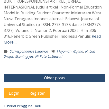
BUKTI KORESPONDENSI ARTIKEL JURNAL
INTERNASIONAL Judul artikel : Non-Formal Education
Model in Building Student Character inMataram West
Nusa Tenggara IndonesiaJurnal : Eduvest-Journal of
Universal Studies (p-ISSN: 2775-3735 dan e-ISSN2775-
3727), Volume 2, Nomor 2, Pebruari 2022, Hlm. 306-
316,Penerbit: Green Publisher IndonesiaPenulis
Read
More …
Correspondence Evidence
I Nyoman Wijana
,
Ni Luh
Drajati Ekaningtyas
,
Ni Putu Listiawati
Posts
Older posts
navigation
Login
Register
Tutorial Pengguna Baru