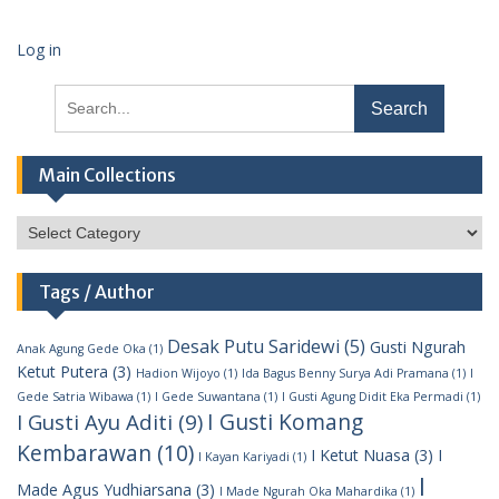
Log in
Search
for:
Main Collections
Main
Collections
Tags / Author
Desak Putu Saridewi
(5)
Gusti Ngurah
Anak Agung Gede Oka
(1)
Ketut Putera
(3)
Hadion Wijoyo
(1)
Ida Bagus Benny Surya Adi Pramana
(1)
I
Gede Satria Wibawa
(1)
I Gede Suwantana
(1)
I Gusti Agung Didit Eka Permadi
(1)
I Gusti Komang
I Gusti Ayu Aditi
(9)
Kembarawan
(10)
I Ketut Nuasa
(3)
I
I Kayan Kariyadi
(1)
I
Made Agus Yudhiarsana
(3)
I Made Ngurah Oka Mahardika
(1)