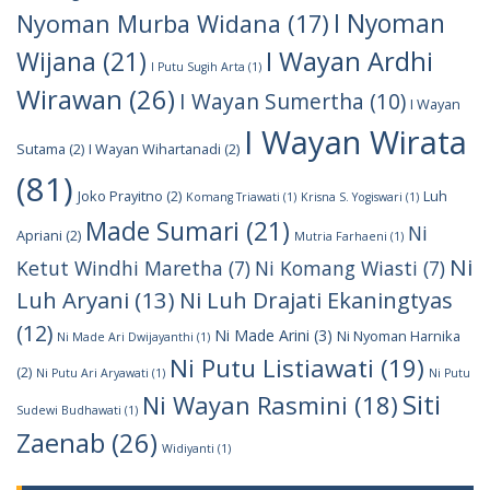
I Nyoman
Nyoman Murba Widana
(17)
I Wayan Ardhi
Wijana
(21)
I Putu Sugih Arta
(1)
Wirawan
(26)
I Wayan Sumertha
(10)
I Wayan
I Wayan Wirata
Sutama
(2)
I Wayan Wihartanadi
(2)
(81)
Joko Prayitno
(2)
Luh
Komang Triawati
(1)
Krisna S. Yogiswari
(1)
Made Sumari
(21)
Ni
Apriani
(2)
Mutria Farhaeni
(1)
Ni
Ketut Windhi Maretha
(7)
Ni Komang Wiasti
(7)
Luh Aryani
(13)
Ni Luh Drajati Ekaningtyas
(12)
Ni Made Arini
(3)
Ni Nyoman Harnika
Ni Made Ari Dwijayanthi
(1)
Ni Putu Listiawati
(19)
(2)
Ni Putu Ari Aryawati
(1)
Ni Putu
Siti
Ni Wayan Rasmini
(18)
Sudewi Budhawati
(1)
Zaenab
(26)
Widiyanti
(1)